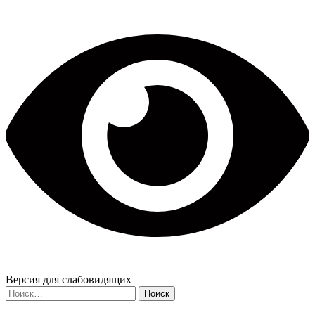
по
записям
Версия для слабовидящих
Найти: