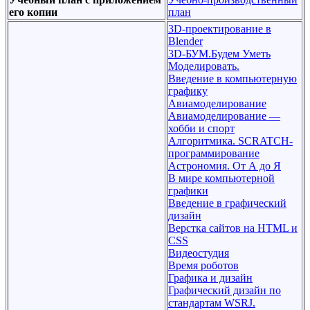
его копии
план
3D-проектирование в
Blender
3D-БУМ.Будем Уметь
Моделировать.
Введение в компьютерную
графику
Авиамоделирование
Авиамоделирование —
хобби и спорт
Алгоритмика. SCRATCH-
программирование
Астрономия. От А до Я
В мире компьютерной
графики
Введение в графический
дизайн
Верстка сайтов на HTML и
CSS
Видеостудия
Время роботов
Графика и дизайн
Графический дизайн по
стандартам WSRJ.