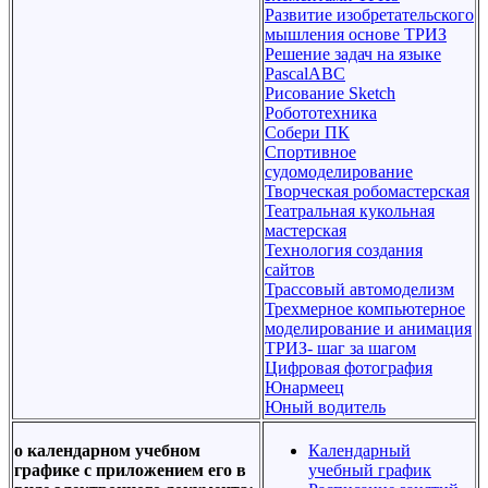
Развитие изобретательского
мышления основе ТРИЗ
Решение задач на языке
PascalABC
Рисование Sketch
Робототехника
Собери ПК
Спортивное
судомоделирование
Творческая робомастерская
Театральная кукольная
мастерская
Технология создания
сайтов
Трассовый автомоделизм
Трехмерное компьютерное
моделирование и анимация
ТРИЗ- шаг за шагом
Цифровая фотография
Юнармеец
Юный водитель
о календарном учебном
Календарный
графике с приложением его в
учебный график