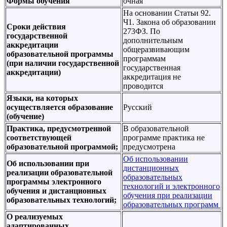
Формы обучения
очная
На основании Статьи 92.
Ч1. Закона об образовании
Сроки действия
273ФЗ. По
государственной
дополнительным
аккредитации
общеразвивающим
образовательной программы
программам
(при наличии государственной
государственная
аккредитации)
аккредитация не
проводится
Языки, на которых
осуществляется образование
Русский
(обучение)
Практика, предусмотренной
В образовательной
соответствующей
программе практика не
образовательной программой;
предусмотрена
Об использовании
Об использовании при
дистанционных
реализации образовательной
образовательных
программы электронного
технологий и электронного
обучения и дистанционных
обучения при реализации
образовательных технологий;
образовательных программ
О реализуемых
адаптированных