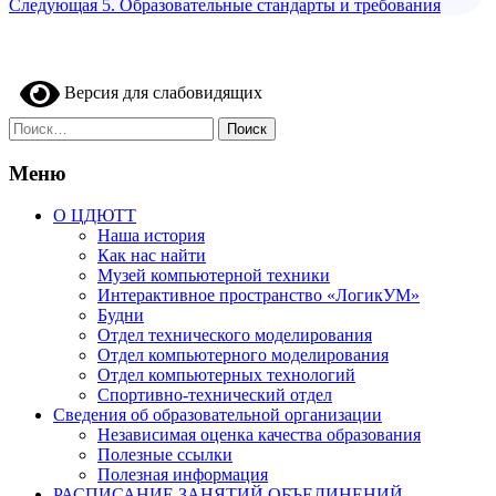
запись
Следующая
Следующая
5. Образовательные стандарты и требования
по
запись
записям
Версия для слабовидящих
Найти:
Меню
О ЦДЮТТ
Наша история
Как нас найти
Музей компьютерной техники
Интерактивное пространство «ЛогикУМ»
Будни
Отдел технического моделирования
Отдел компьютерного моделирования
Отдел компьютерных технологий
Спортивно-технический отдел
Сведения об образовательной организации
Независимая оценка качества образования
Полезные ссылки
Полезная информация
РАСПИСАНИЕ ЗАНЯТИЙ ОБЪЕДИНЕНИЙ