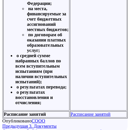
Федерации;
на места,
финансируемые за
счет бюджетных
ассигнований
местных бюджетов;
по договорам об
оказании платных
образовательных
услуг;
о средней сумме
набранных баллов по
всем вступительным
испытаниям (при
наличии вступительных
испытаний);
о результатах перевода;
о результатах
восстановления и
отчисления;
Расписание занятий
Расписание занятий
Опубликовано
СООО
Навигация
Предыдущая
Предыдущая
3. Документы