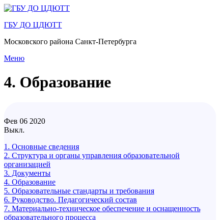
Перейти
к
ГБУ ДО ЦДЮТТ
содержимому
Московского района Санкт-Петербурга
Меню
4. Образование
Фев
06
2020
Выкл.
1. Основные сведения
2. Структура и органы управления образовательной
организацией
3. Документы
4. Образование
5. Образовательные стандарты и требования
6. Руководство. Педагогический состав
7. Материально-техническое обеспечение и оснащенность
образовательного процесса