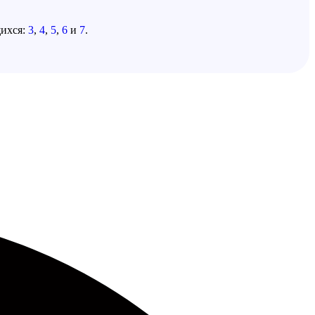
щихся:
3
,
4
,
5
,
6
и
7
.