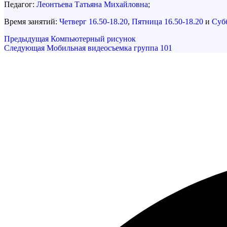
Педагог:
Леонтьева Татьяна Михайловна
;
Время занятий:
Четверг 16.50-18.20
,
Пятница 16.50-18.20
и
Субб
Навигация
Предыдущая
Предыдущая
Компьютерный рисунок
запись
Следующая
Следующая
Мобильная видеосъемка группа 101
по
запись
записям