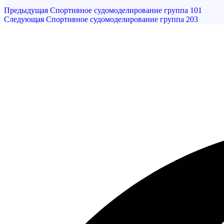
Навигация
Предыдущая
Предыдущая
Спортивное судомоделирование группа 101
запись
Следующая
Следующая
Спортивное судомоделирование группа 203
по
запись
записям