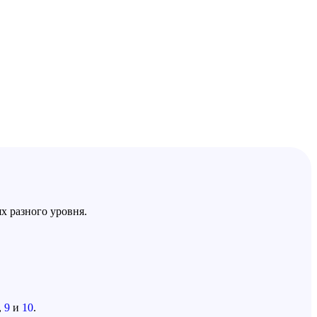
х разного уровня.
,
9
и
10
.