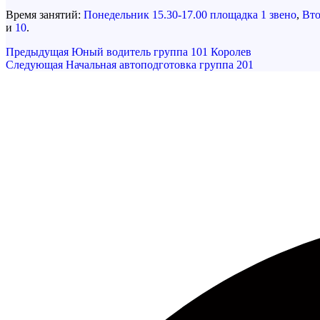
Время занятий:
Понедельник 15.30-17.00 площадка 1 звено
,
Вто
и
10
.
Навигация
Предыдущая
Предыдущая
Юный водитель группа 101 Королев
запись
Следующая
Следующая
Начальная автоподготовка группа 201
по
запись
записям